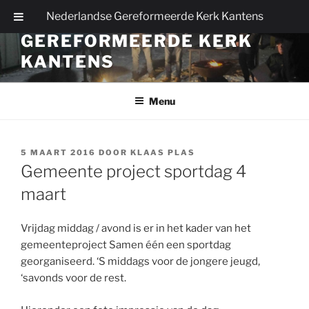
Ga
Nederlandse Gereformeerde Kerk Kantens
NEDERLANDSE
naar
GEREFORMEERDE KERK
de
inhoud
KANTENS
Menu
GEPLAATST
5 MAART 2016
DOOR
KLAAS PLAS
OP
Gemeente project sportdag 4
maart
Vrijdag middag / avond is er in het kader van het
gemeenteproject Samen één een sportdag
georganiseerd. ‘S middags voor de jongere jeugd,
‘savonds voor de rest.