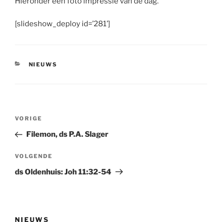
Hieronder een foto impressie van de dag.
[slideshow_deploy id=’281’]
CATEGORIEËN
NIEUWS
Bericht
Vorig
VORIGE
navigatie
bericht
Filemon, ds P.A. Slager
Volgend
VOLGENDE
bericht
ds Oldenhuis: Joh 11:32-54
NIEUWS