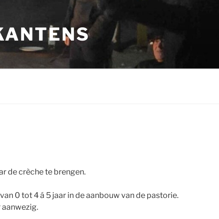
KANTENS
aar de crèche te brengen.
an 0 tot 4 á 5 jaar in de aanbouw van de pastorie.
r aanwezig.