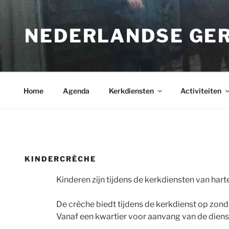
Ga
naar
NEDERLANDSE GE
de
inhoud
Home
Agenda
Kerkdiensten
Activiteiten
KINDERCRÈCHE
Kinderen zijn tijdens de kerkdiensten van har
De crèche biedt tijdens de kerkdienst op zond
Vanaf een kwartier voor aanvang van de diens