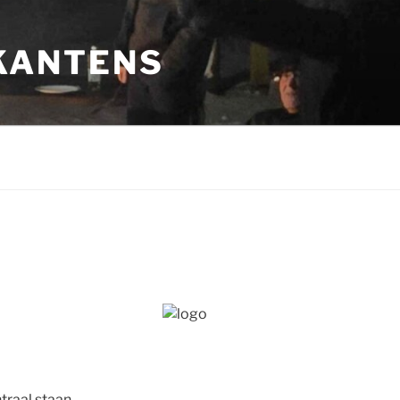
KANTENS
traal staan.