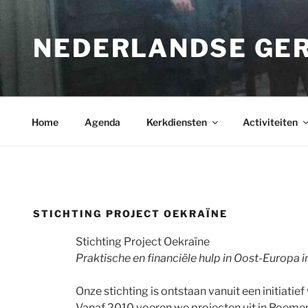
Ga
naar
NEDERLANDSE GE
de
inhoud
Home
Agenda
Kerkdiensten
Activiteiten
STICHTING PROJECT OEKRAÏNE
Stichting P
roject Oekraïne
Praktische en financiële hulp in Oost-Europa in
Onze stichting is ontstaan vanuit een initiatief
Vanaf 2010 voeren we projecten uit in Roemeni