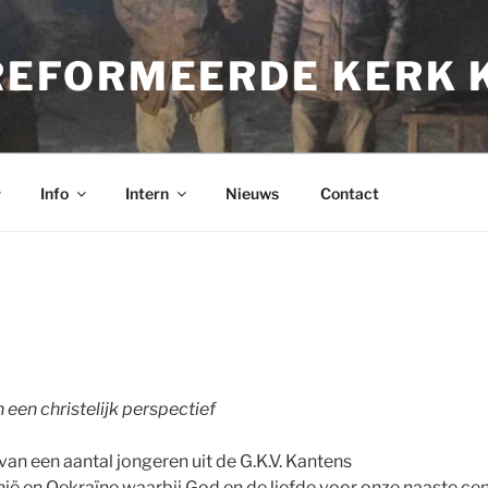
REFORMEERDE KERK 
Info
Intern
Nieuws
Contact
 een christelijk perspectief
 van een aantal jongeren uit de G.K.V. Kantens
ë en Oekraïne waarbij God en de liefde voor onze naaste cen