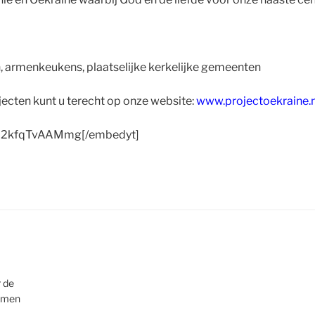
, armenkeukens, plaatselijke kerkelijke gemeenten
ecten kunt u terecht op onze website:
www.projectoekraine.n
v=2kfqTvAAMmg[/embedyt]
r de
nemen