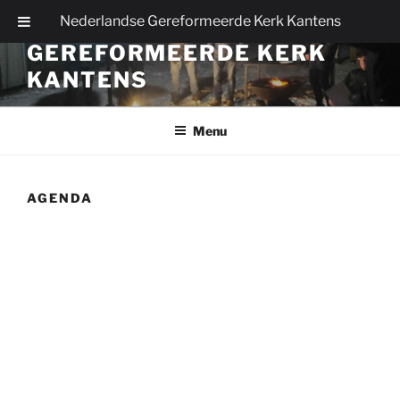
Ga
Nederlandse Gereformeerde Kerk Kantens
NEDERLANDSE
naar
GEREFORMEERDE KERK
de
inhoud
KANTENS
Menu
AGENDA