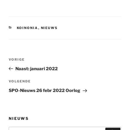
CATEGORIEËN
KOINONIA
,
NIEUWS
Bericht
Vorig
VORIGE
navigatie
bericht
Naast: januari 2022
Volgend
VOLGENDE
bericht
SPO-Nieuws 26 febr 2022 Oorlog
NIEUWS
Zoeken