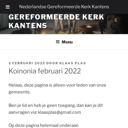
Ga
Nederlandse Gereformeerde Kerk Kantens
NEDERLANDSE
naar
GEREFORMEERDE KERK
de
inhoud
KANTENS
Menu
GEPLAATST
2 FEBRUARI 2022
DOOR
KLAAS PLAS
OP
Koinonia februari 2022
Helaas, deze pagina is alleen voor leden van onze
gemeente.
Ben je lid en heb je geen toegang, dan kan je dit
aanvragen via: klaasplas@gmail.com
Op deze pagina helemaal onderaan