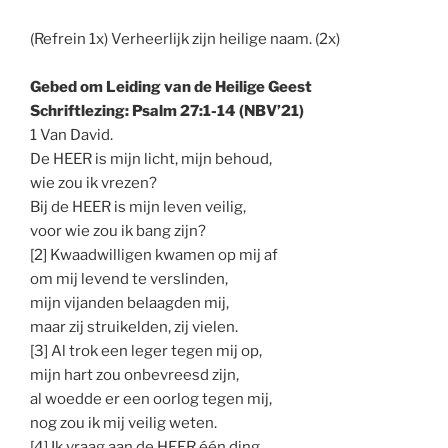
(Refrein 1x) Verheerlijk zijn heilige naam. (2x)
Gebed om Leiding van de Heilige Geest
Schriftlezing: Psalm 27:1-14 (NBV’21)
1 Van David.
De HEER is mijn licht, mijn behoud,
wie zou ik vrezen?
Bij de HEER is mijn leven veilig,
voor wie zou ik bang zijn?
[2] Kwaadwilligen kwamen op mij af
om mij levend te verslinden,
mijn vijanden belaagden mij,
maar zij struikelden, zij vielen.
[3] Al trok een leger tegen mij op,
mijn hart zou onbevreesd zijn,
al woedde er een oorlog tegen mij,
nog zou ik mij veilig weten.
[4] Ik vraag aan de HEER één ding,