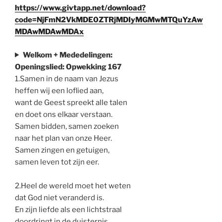
https://www.givtapp.net/download?
code=NjFmN2VkMDE0ZTRjMDIyMGMwMTQuYzAw
MDAwMDAwMDAx
Welkom + Mededelingen:
Openingslied: Opwekking 167
1.Samen in de naam van Jezus
heffen wij een loflied aan,
want de Geest spreekt alle talen
en doet ons elkaar verstaan.
Samen bidden, samen zoeken
naar het plan van onze Heer.
Samen zingen en getuigen,
samen leven tot zijn eer.
2.Heel de wereld moet het weten
dat God niet veranderd is.
En zijn liefde als een lichtstraal
doordringt in de duisternis.