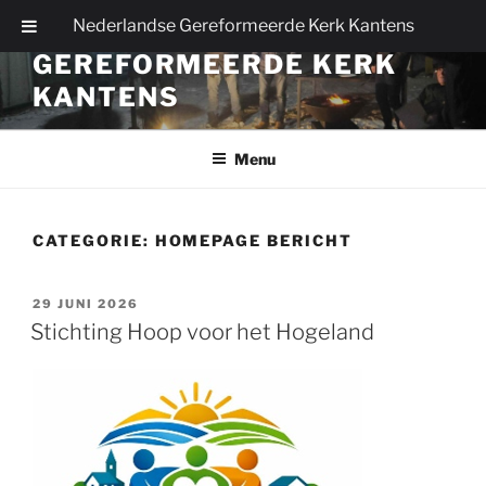
Ga
Nederlandse Gereformeerde Kerk Kantens
NEDERLANDSE
naar
GEREFORMEERDE KERK
de
inhoud
KANTENS
Menu
CATEGORIE:
HOMEPAGE BERICHT
GEPLAATST
29 JUNI 2026
OP
Stichting Hoop voor het Hogeland