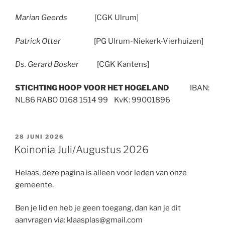
Marian Geerds
[CGK Ulrum]
Patrick Otter
[PG Ulrum-Niekerk-Vierhuizen]
Ds. Gerard Bosker
[CGK Kantens]
STICHTING HOOP VOOR HET HOGELAND
IBAN:
NL86 RABO 0168 1514 99 KvK: 99001896
GEPLAATST
28 JUNI 2026
OP
Koinonia Juli/Augustus 2026
Helaas, deze pagina is alleen voor leden van onze
gemeente.
Ben je lid en heb je geen toegang, dan kan je dit
aanvragen via: klaasplas@gmail.com