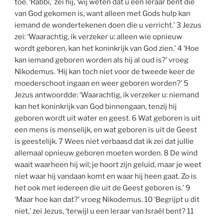
toe. ‘Rabbi,’ zei hij, ‘wij weten dat u een leraar bent die
van God gekomen is, want alleen met Gods hulp kan
iemand de wondertekenen doen die u verricht.’ 3 Jezus
zei: ‘Waarachtig, ik verzeker u: alleen wie opnieuw
wordt geboren, kan het koninkrijk van God zien.’ 4 ‘Hoe
kan iemand geboren worden als hij al oud is?’ vroeg
Nikodemus. ‘Hij kan toch niet voor de tweede keer de
moederschoot ingaan en weer geboren worden?’ 5
Jezus antwoordde: ‘Waarachtig, ik verzeker u: niemand
kan het koninkrijk van God binnengaan, tenzij hij
geboren wordt uit water en geest. 6 Wat geboren is uit
een mens is menselijk, en wat geboren is uit de Geest
is geestelijk. 7 Wees niet verbaasd dat ik zei dat jullie
allemaal opnieuw geboren moeten worden. 8 De wind
waait waarheen hij wil; je hoort zijn geluid, maar je weet
niet waar hij vandaan komt en waar hij heen gaat. Zo is
het ook met iedereen die uit de Geest geboren is.’ 9
‘Maar hoe kan dat?’ vroeg Nikodemus. 10 ‘Begrijpt u dit
niet,’ zei Jezus, ‘terwijl u een leraar van Israël bent? 11