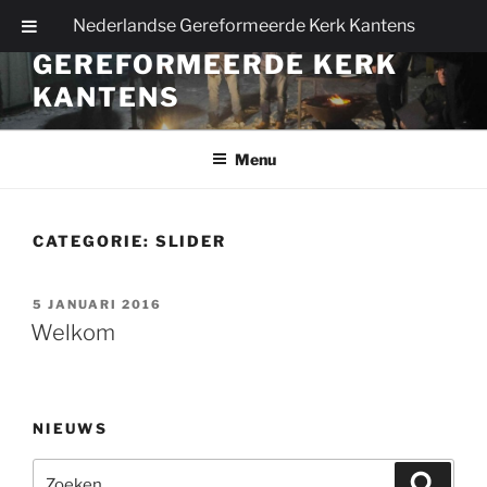
Ga
Nederlandse Gereformeerde Kerk Kantens
NEDERLANDSE
naar
GEREFORMEERDE KERK
de
inhoud
KANTENS
Menu
CATEGORIE:
SLIDER
GEPLAATST
5 JANUARI 2016
OP
Welkom
NIEUWS
Zoeken
Zoeke